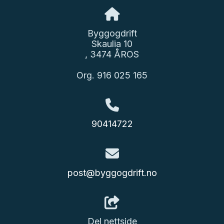
Byggogdrift
Skaulia 10
, 3474 ÅROS
Org. 916 025 165
90414722
post@byggogdrift.no
Del nettside