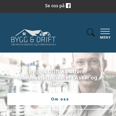
MENY
Bygg & Drift AS
utfører
vaktmestertjenester i Asker og
Bærum
Om oss
Våre tjenester