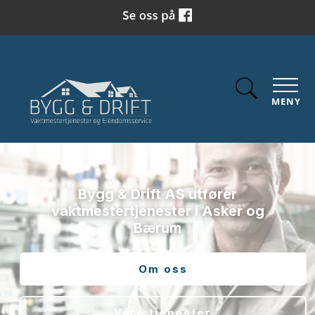
MENY
Bygg & Drift AS
utfører
vaktmestertjenester i Asker og
Bærum
Om oss
Våre tjenester